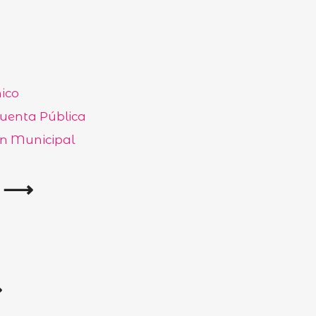
ico
Cuenta Pública
n Municipal
a ⟶
⟶