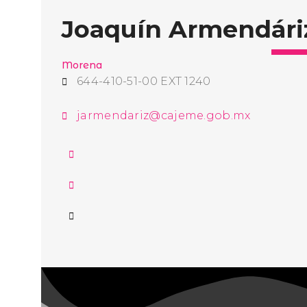
Joaquín Armendári
Morena
644-410-51-00 EXT 1240
jarmendariz@cajeme.gob.mx